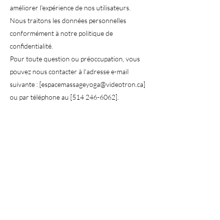
améliorer l'expérience de nos utilisateurs.
Nous traitons les données personnelles
conformément à notre politique de
confidentialité.
Pour toute question ou préoccupation, vous
pouvez nous contacter à l'adresse e-mail
suivante : [espacemassageyoga@videotron.ca]
ou par téléphone au [514 246-6062].
Termes et conditions
Politique de confidentialité
Mentions légales
Politique de cookies
©2023 par espacemassage. Créé avec
Wix.com